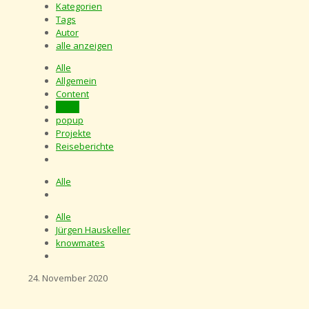
Kategorien
Tags
Autor
alle anzeigen
Alle
Allgemein
Content
News
popup
Projekte
Reiseberichte
Alle
Alle
Jürgen Hauskeller
knowmates
24. November 2020