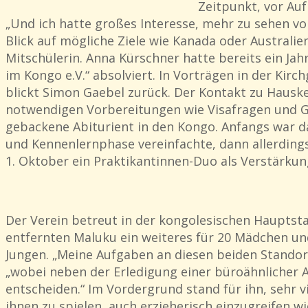
Zeitpunkt, vor Auf
„Und ich hatte großes Interesse, mehr zu sehen vo
Blick auf mögliche Ziele wie Kanada oder Australie
Mitschülerin. Anna Kürschner hatte bereits ein Ja
im Kongo e.V.“ absolviert. In Vorträgen in der Kir
blickt Simon Gaebel zurück. Der Kontakt zu Hauskel
notwendigen Vorbereitungen wie Visafragen und Ges
gebackene Abiturient in den Kongo. Anfangs war d
und Kennenlernphase vereinfachte, dann allerdings
1. Oktober ein Praktikantinnen-Duo als Verstärkun
Der Verein betreut in der kongolesischen Hauptst
entfernten Maluku ein weiteres für 20 Mädchen un
Jungen. „Meine Aufgaben an diesen beiden Standor
„wobei neben der Erledigung einer büroähnlicher A
entscheiden.“ Im Vordergrund stand für ihn, sehr vi
ihnen zu spielen, auch erzieherisch einzugreifen w