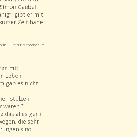
e Simon Gaebel
ig“, gibt er mit
kurzer Zeit habe
rein „Hilfe für Menschen im
ren mit
em Leben
m gab es nicht
inen stolzen
r waren.“
e das alles gern
wegen, die sehr
hrungen sind