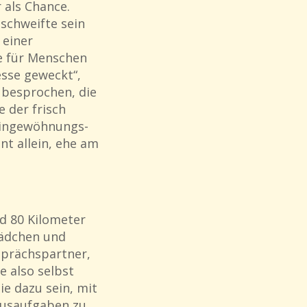
 als Chance.
schweifte sein
 einer
fe für Menschen
esse geweckt“,
n besprochen, die
 der frisch
 Eingewöhnungs-
nt allein, ehe am
d 80 Kilometer
Mädchen und
sprächspartner,
e also selbst
ie dazu sein, mit
Hausaufgaben zu