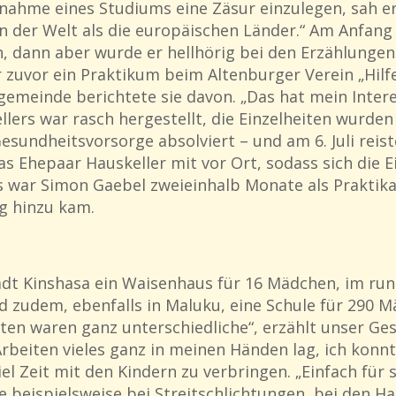
nahme eines Studiums eine Zäsur einzulegen, sah er
n der Welt als die europäischen Länder.“ Am Anfang 
n, dann aber wurde er hellhörig bei den Erzählungen
hr zuvor ein Praktikum beim Altenburger Verein „Hil
chgemeinde berichtete sie davon. „Das hat mein Inter
lers war rasch hergestellt, die Einzelheiten wurde
undheitsvorsorge absolviert – und am 6. Juli reiste
as Ehepaar Hauskeller mit vor Ort, sodass sich die
 war Simon Gaebel zweieinhalb Monate als Praktika
g hinzu kam.
adt Kinshasa ein Waisenhaus für 16 Mädchen, im run
d zudem, ebenfalls in Maluku, eine Schule für 290 
ten waren ganz unterschiedliche“, erzählt unser Ge
rbeiten vieles ganz in meinen Händen lag, ich konnt
el Zeit mit den Kindern zu verbringen. „Einfach für s
ie beispielsweise bei Streitschlichtungen, bei den 