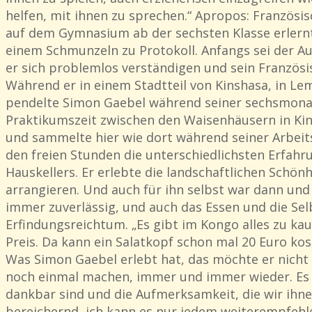
helfen, mit ihnen zu sprechen.“ Apropos: Französi
auf dem Gymnasium ab der sechsten Klasse erlernt.
einem Schmunzeln zu Protokoll. Anfangs sei der A
er sich problemlos verständigen und sein Französis
Während er in einem Stadtteil von Kinshasa, in Le
pendelte Simon Gaebel während seiner sechsmona
Praktikumszeit zwischen den Waisenhäusern in Ki
und sammelte hier wie dort während seiner Arbeits
den freien Stunden die unterschiedlichsten Erfah
Hauskellers. Er erlebte die landschaftlichen Schön
arrangieren. Und auch für ihn selbst war dann un
immer zuverlässig, und auch das Essen und die Se
Erfindungsreichtum. „Es gibt im Kongo alles zu kau
Preis. Da kann ein Salatkopf schon mal 20 Euro ko
Was Simon Gaebel erlebt hat, das möchte er nicht m
noch einmal machen, immer und immer wieder. Es l
dankbar sind und die Aufmerksamkeit, die wir ihn
bereichernd, ich kann es nur jedem weiterempfehlen