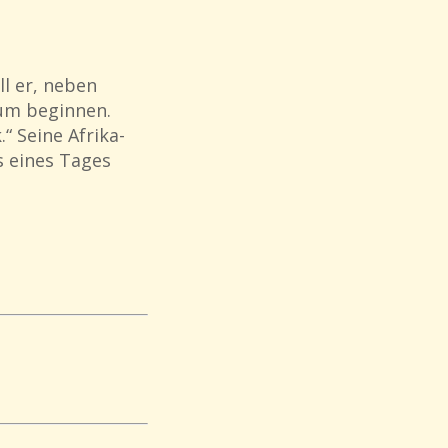
l er, neben
ium beginnen.
“ Seine Afrika-
s eines Tages