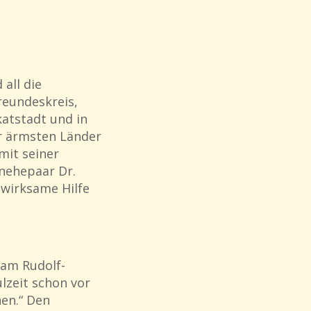
all die
reundeskreis,
atstadt und in
er ärmsten Länder
mit seiner
enehepaar Dr.
 wirksame Hilfe
 am Rudolf-
lzeit schon vor
hen.“ Den