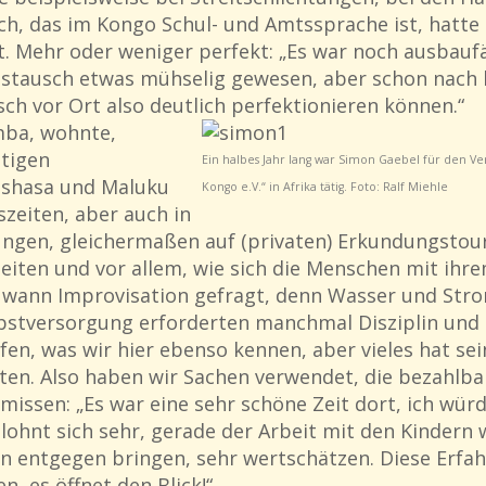
sch, das im Kongo Schul- und Amtssprache ist, hatt
 Mehr oder weniger perfekt: „Es war noch ausbaufäh
ustausch etwas mühselig gewesen, aber schon nach 
ch vor Ort also deutlich perfektionieren können.“
mba, wohnte,
tigen
Ein halbes Jahr lang war Simon Gaebel für den Ve
nshasa und Maluku
Kongo e.V.“ in Afrika tätig. Foto: Ralf Miehle
zeiten, aber auch in
rungen, gleichermaßen auf (privaten) Erkundungstou
heiten und vor allem, wie sich die Menschen mit ihr
d wann Improvisation gefragt, denn Wasser und Stro
lbstversorgung erforderten manchmal Disziplin und
fen, was wir hier ebenso kennen, aber vieles hat se
sten. Also haben wir Sachen verwendet, die bezahlba
issen: „Es war eine sehr schöne Zeit dort, ich würd
ohnt sich sehr, gerade der Arbeit mit den Kindern 
en entgegen bringen, sehr wertschätzen. Diese Erfa
, es öffnet den Blick!“